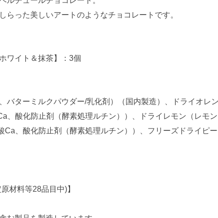
しらった美しいアートのようなチョコレートです。
ホワイト＆抹茶】：3個
、バターミルクパウダー/乳化剤）（国内製造）、ドライオレ
Ca、酸化防止剤（酵素処理ルチン））、ドライレモン（レモ
酸Ca、酸化防止剤（酵素処理ルチン））、フリーズドライピ
定原材料等28品目中)】
含む製品を製造しています。